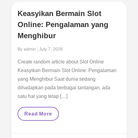
Keasyikan Bermain Slot
Online: Pengalaman yang
Menghibur
Posted
By
admin
July 7, 2026
on
Create random article about Slot Online
Keasyikan Bermain Slot Online: Pengalaman
yang Menghibur Saat dunia sedang
dihadapkan pada berbagai tantangan, ada
satu hal yang tetap […]
Keasyikan
Read More
Bermain
Slot
Online:
Pengalaman