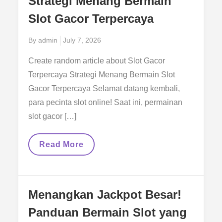
Strategi Menang Bermain
Keterampilan
Berpikir
Slot Gacor Terpercaya
Posted
By
admin
July 7, 2026
on
Create random article about Slot Gacor
Terpercaya Strategi Menang Bermain Slot
Gacor Terpercaya Selamat datang kembali,
para pecinta slot online! Saat ini, permainan
slot gacor […]
Strategi
Read More
Menang
Bermain
Slot
Gacor
Terpercaya
Menangkan Jackpot Besar!
Panduan Bermain Slot yang