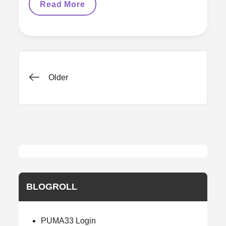
Keajaiban
Read More
Lionwin55:
Platform
Permainan
Online
Yang
Menyenangkan
Posts
Older
navigation
BLOGROLL
PUMA33 Login