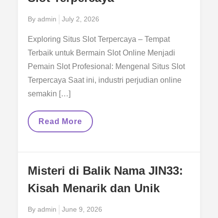
Posted
By
admin
July 2, 2026
on
Exploring Situs Slot Terpercaya – Tempat
Terbaik untuk Bermain Slot Online Menjadi
Pemain Slot Profesional: Mengenal Situs Slot
Terpercaya Saat ini, industri perjudian online
semakin […]
Menjadi
Read More
Pemain
Slot
Profesional:
Mengenal
Situs
Misteri di Balik Nama JIN33:
Slot
Terpercaya
Kisah Menarik dan Unik
Posted
By
admin
June 9, 2026