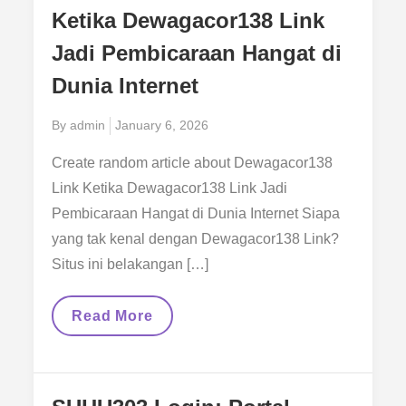
Dunia
Ketika Dewagacor138 Link
Hiburan
Musik
Jadi Pembicaraan Hangat di
Dunia Internet
Posted
By
admin
January 6, 2026
on
Create random article about Dewagacor138
Link Ketika Dewagacor138 Link Jadi
Pembicaraan Hangat di Dunia Internet Siapa
yang tak kenal dengan Dewagacor138 Link?
Situs ini belakangan […]
Ketika
Read More
Dewagacor138
Link
Jadi
Pembicaraan
Hangat