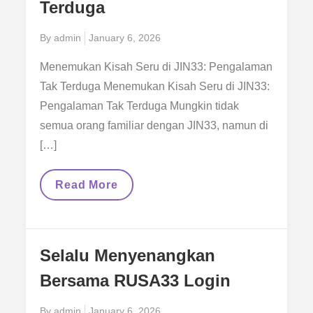
Terduga
Posted
By
admin
January 6, 2026
on
Menemukan Kisah Seru di JIN33: Pengalaman
Tak Terduga Menemukan Kisah Seru di JIN33:
Pengalaman Tak Terduga Mungkin tidak
semua orang familiar dengan JIN33, namun di
[…]
Menemukan
Read More
Kisah
Seru
Di
JIN33:
Pengalaman
Selalu Menyenangkan
Tak
Terduga
Bersama RUSA33 Login
Posted
By
admin
January 6, 2026