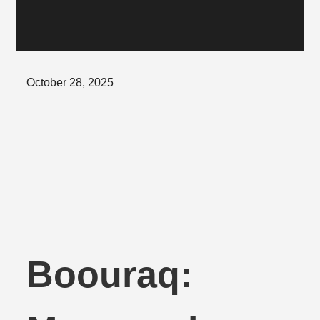
Posted
October 28, 2025
on
Boouraq: