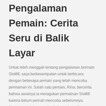
Pengalaman
Pemain: Cerita
Seru di Balik
Layar
Untuk lebih menggali tentang pengalaman bermain
Slot88, saya berkesempatan untuk berbicara
dengan beberapa pemain yang telah mencoba
permainan ini. Salah satu pemain, Rina, bercerita
bahwa awalnya ia meragukan permainan Slot88
karena belum pernah mencoba sebelumnya.