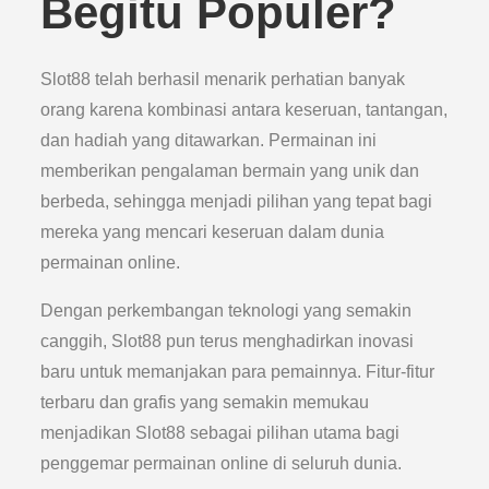
Begitu Populer?
Slot88 telah berhasil menarik perhatian banyak
orang karena kombinasi antara keseruan, tantangan,
dan hadiah yang ditawarkan. Permainan ini
memberikan pengalaman bermain yang unik dan
berbeda, sehingga menjadi pilihan yang tepat bagi
mereka yang mencari keseruan dalam dunia
permainan online.
Dengan perkembangan teknologi yang semakin
canggih, Slot88 pun terus menghadirkan inovasi
baru untuk memanjakan para pemainnya. Fitur-fitur
terbaru dan grafis yang semakin memukau
menjadikan Slot88 sebagai pilihan utama bagi
penggemar permainan online di seluruh dunia.