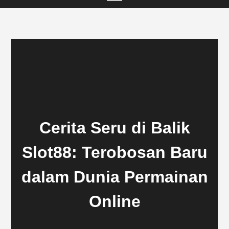
Cerita Seru di Balik
Slot88: Terobosan Baru
dalam Dunia Permainan
Online