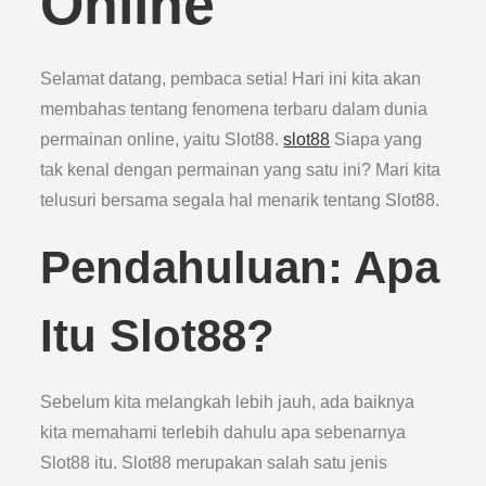
Online
Selamat datang, pembaca setia! Hari ini kita akan
membahas tentang fenomena terbaru dalam dunia
permainan online, yaitu Slot88.
slot88
Siapa yang
tak kenal dengan permainan yang satu ini? Mari kita
telusuri bersama segala hal menarik tentang Slot88.
Pendahuluan: Apa
Itu Slot88?
Sebelum kita melangkah lebih jauh, ada baiknya
kita memahami terlebih dahulu apa sebenarnya
Slot88 itu. Slot88 merupakan salah satu jenis