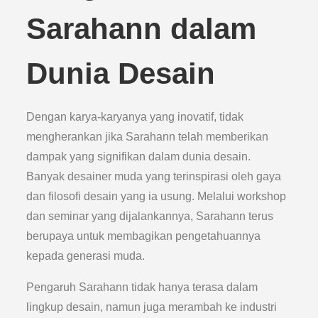
Sarahann dalam
Dunia Desain
Dengan karya-karyanya yang inovatif, tidak
mengherankan jika Sarahann telah memberikan
dampak yang signifikan dalam dunia desain.
Banyak desainer muda yang terinspirasi oleh gaya
dan filosofi desain yang ia usung. Melalui workshop
dan seminar yang dijalankannya, Sarahann terus
berupaya untuk membagikan pengetahuannya
kepada generasi muda.
Pengaruh Sarahann tidak hanya terasa dalam
lingkup desain, namun juga merambah ke industri