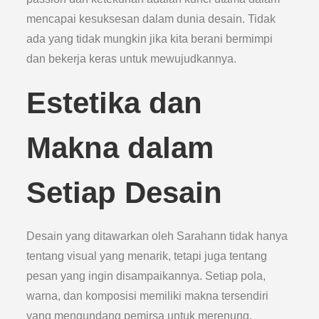
mencapai kesuksesan dalam dunia desain. Tidak
ada yang tidak mungkin jika kita berani bermimpi
dan bekerja keras untuk mewujudkannya.
Estetika dan
Makna dalam
Setiap Desain
Desain yang ditawarkan oleh Sarahann tidak hanya
tentang visual yang menarik, tetapi juga tentang
pesan yang ingin disampaikannya. Setiap pola,
warna, dan komposisi memiliki makna tersendiri
yang mengundang pemirsa untuk merenung.