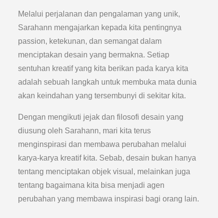
Melalui perjalanan dan pengalaman yang unik,
Sarahann mengajarkan kepada kita pentingnya
passion, ketekunan, dan semangat dalam
menciptakan desain yang bermakna. Setiap
sentuhan kreatif yang kita berikan pada karya kita
adalah sebuah langkah untuk membuka mata dunia
akan keindahan yang tersembunyi di sekitar kita.
Dengan mengikuti jejak dan filosofi desain yang
diusung oleh Sarahann, mari kita terus
menginspirasi dan membawa perubahan melalui
karya-karya kreatif kita. Sebab, desain bukan hanya
tentang menciptakan objek visual, melainkan juga
tentang bagaimana kita bisa menjadi agen
perubahan yang membawa inspirasi bagi orang lain.