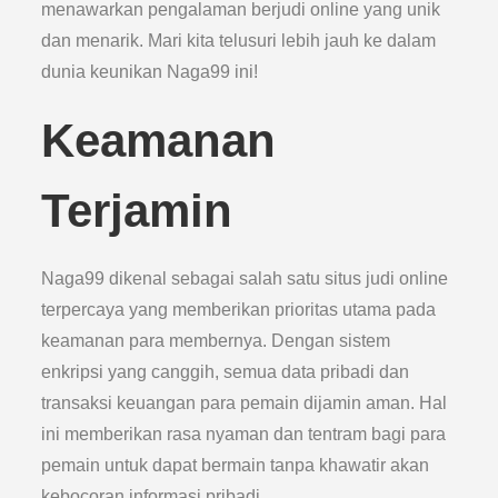
menawarkan pengalaman berjudi online yang unik
dan menarik. Mari kita telusuri lebih jauh ke dalam
dunia keunikan Naga99 ini!
Keamanan
Terjamin
Naga99 dikenal sebagai salah satu situs judi online
terpercaya yang memberikan prioritas utama pada
keamanan para membernya. Dengan sistem
enkripsi yang canggih, semua data pribadi dan
transaksi keuangan para pemain dijamin aman. Hal
ini memberikan rasa nyaman dan tentram bagi para
pemain untuk dapat bermain tanpa khawatir akan
kebocoran informasi pribadi.