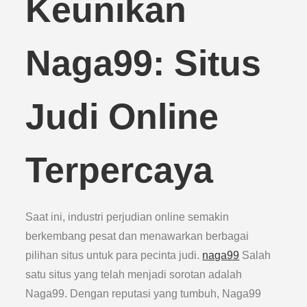
Keunikan
Naga99: Situs
Judi Online
Terpercaya
Saat ini, industri perjudian online semakin
berkembang pesat dan menawarkan berbagai
pilihan situs untuk para pecinta judi.
naga99
Salah
satu situs yang telah menjadi sorotan adalah
Naga99. Dengan reputasi yang tumbuh, Naga99