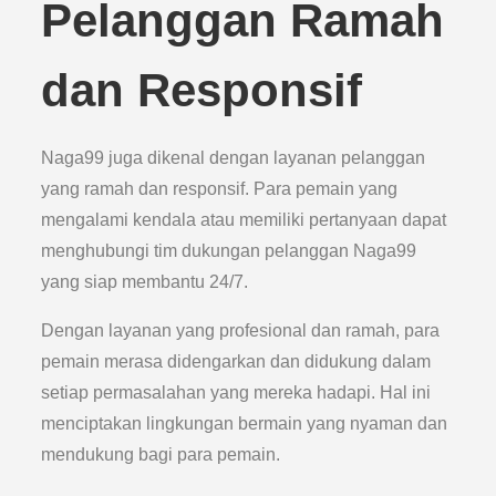
Pelanggan Ramah
dan Responsif
Naga99 juga dikenal dengan layanan pelanggan
yang ramah dan responsif. Para pemain yang
mengalami kendala atau memiliki pertanyaan dapat
menghubungi tim dukungan pelanggan Naga99
yang siap membantu 24/7.
Dengan layanan yang profesional dan ramah, para
pemain merasa didengarkan dan didukung dalam
setiap permasalahan yang mereka hadapi. Hal ini
menciptakan lingkungan bermain yang nyaman dan
mendukung bagi para pemain.