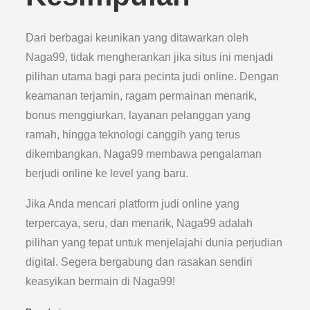
Dari berbagai keunikan yang ditawarkan oleh
Naga99, tidak mengherankan jika situs ini menjadi
pilihan utama bagi para pecinta judi online. Dengan
keamanan terjamin, ragam permainan menarik,
bonus menggiurkan, layanan pelanggan yang
ramah, hingga teknologi canggih yang terus
dikembangkan, Naga99 membawa pengalaman
berjudi online ke level yang baru.
Jika Anda mencari platform judi online yang
terpercaya, seru, dan menarik, Naga99 adalah
pilihan yang tepat untuk menjelajahi dunia perjudian
digital. Segera bergabung dan rasakan sendiri
keasyikan bermain di Naga99!