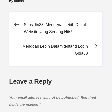
By
admin
Post
Situs Jin33: Mengenal Lebih Dekat
Website yang Sedang Hits!
navigation
Menggali Lebih Dalam tentang Login
Giga33
Leave a Reply
Your email address will not be published.
Required
fields are marked
*