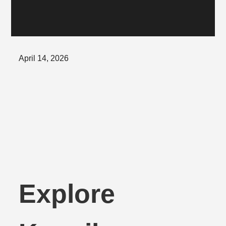
Posted
April 14, 2026
on
Explore