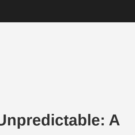
Unpredictable: A