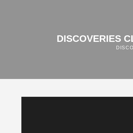
Skip
to
content
DISCOVERIES C
DISC