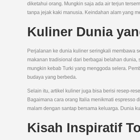
diketahui orang. Mungkin saja ada air terjun tersem
tanpa jejak kaki manusia. Keindahan alam yang me
Kuliner Dunia ya
Perjalanan ke dunia kuliner seringkali membawa se
makanan tradisional dari berbagai belahan dunia, 
mungkin kebab Turki yang menggoda selera. Pemba
budaya yang berbeda.
Selain itu, artikel kuliner juga bisa berisi resep-
Bagaimana cara orang Italia menikmati espresso d
malam dengan santap bersama keluarga. Dunia kul
Kisah Inspiratif 