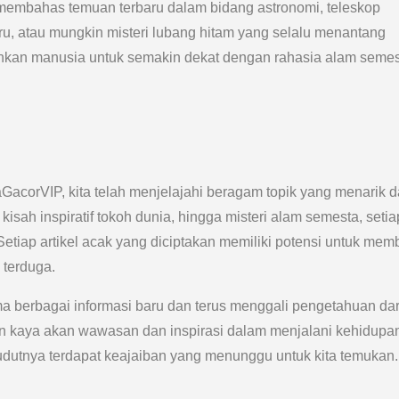
at membahas temuan terbaru dalam bidang astronomi, teleskop
, atau mungkin misteri lubang hitam yang selalu menantang
kinkan manusia untuk semakin dekat dengan rahasia alam seme
GacorVIP, kita telah menjelajahi beragam topik yang menarik 
kisah inspiratif tokoh dunia, hingga misteri alam semesta, setia
Setiap artikel acak yang diciptakan memiliki potensi untuk me
terduga.
a berbagai informasi baru dan terus menggali pengetahuan dar
in kaya akan wawasan dan inspirasi dalam menjalani kehidupa
sudutnya terdapat keajaiban yang menunggu untuk kita temukan.