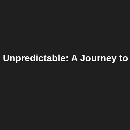
e Unpredictable: A Journey 