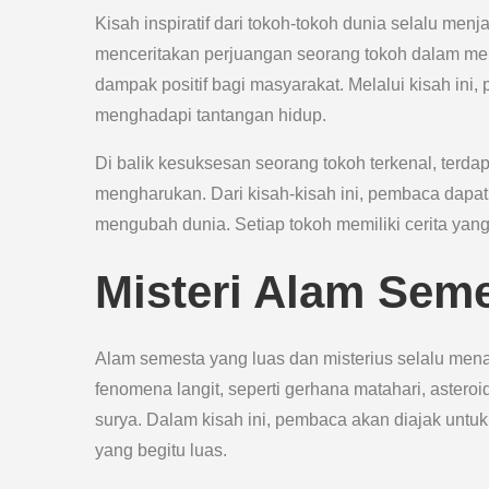
Kisah inspiratif dari tokoh-tokoh dunia selalu menj
menceritakan perjuangan seorang tokoh dalam mer
dampak positif bagi masyarakat. Melalui kisah ini
menghadapi tantangan hidup.
Di balik kesuksesan seorang tokoh terkenal, terda
mengharukan. Dari kisah-kisah ini, pembaca dapat 
mengubah dunia. Setiap tokoh memiliki cerita yang 
Misteri Alam Se
Alam semesta yang luas dan misterius selalu menar
fenomena langit, seperti gerhana matahari, asteroi
surya. Dalam kisah ini, pembaca akan diajak unt
yang begitu luas.