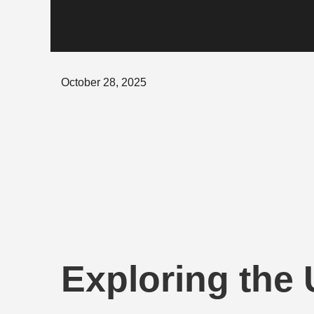
Posted
October 28, 2025
on
Exploring the 