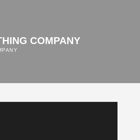
OTHING COMPANY
MPANY