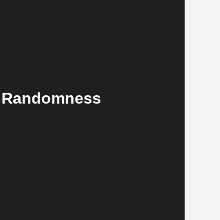
to Randomness