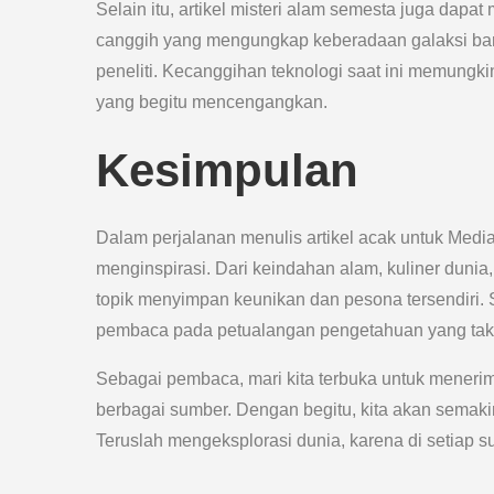
Selain itu, artikel misteri alam semesta juga dap
canggih yang mengungkap keberadaan galaksi baru
peneliti. Kecanggihan teknologi saat ini memung
yang begitu mencengangkan.
Kesimpulan
Dalam perjalanan menulis artikel acak untuk Media
menginspirasi. Dari keindahan alam, kuliner dunia, 
topik menyimpan keunikan dan pesona tersendiri. 
pembaca pada petualangan pengetahuan yang tak 
Sebagai pembaca, mari kita terbuka untuk menerim
berbagai sumber. Dengan begitu, kita akan semak
Teruslah mengeksplorasi dunia, karena di setiap 