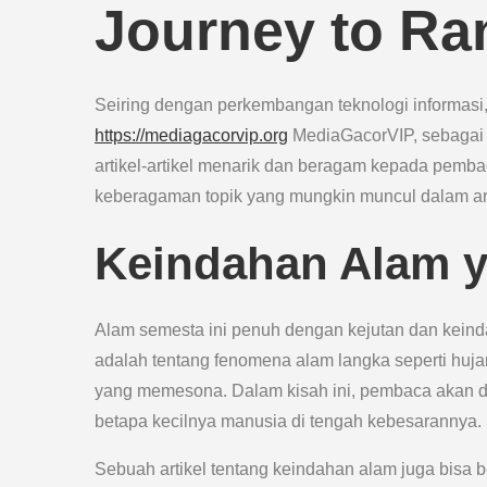
Journey to R
Seiring dengan perkembangan teknologi informasi,
https://mediagacorvip.org
MediaGacorVIP, sebagai s
artikel-artikel menarik dan beragam kepada pembac
keberagaman topik yang mungkin muncul dalam arti
Keindahan Alam 
Alam semesta ini penuh dengan kejutan dan keindah
adalah tentang fenomena alam langka seperti huja
yang memesona. Dalam kisah ini, pembaca akan d
betapa kecilnya manusia di tengah kebesarannya.
Sebuah artikel tentang keindahan alam juga bisa b