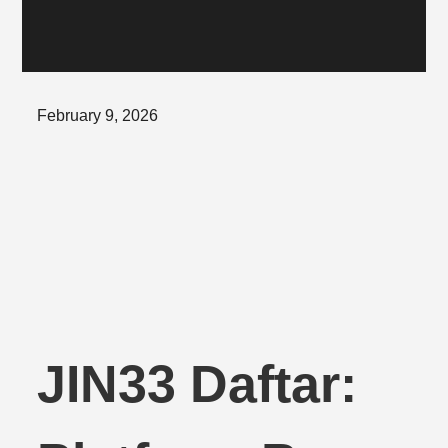
Posted
February 9, 2026
on
JIN33 Daftar: