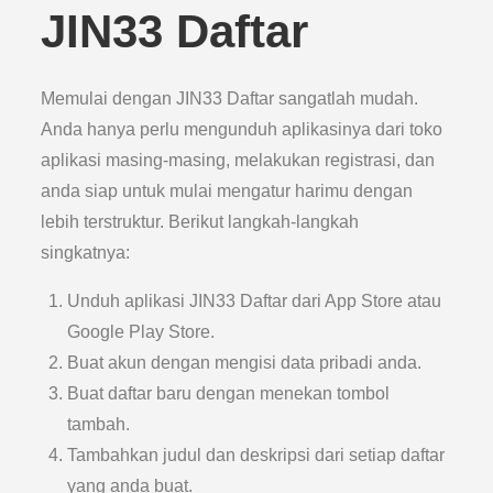
JIN33 Daftar
Memulai dengan JIN33 Daftar sangatlah mudah.
Anda hanya perlu mengunduh aplikasinya dari toko
aplikasi masing-masing, melakukan registrasi, dan
anda siap untuk mulai mengatur harimu dengan
lebih terstruktur. Berikut langkah-langkah
singkatnya:
Unduh aplikasi JIN33 Daftar dari App Store atau
Google Play Store.
Buat akun dengan mengisi data pribadi anda.
Buat daftar baru dengan menekan tombol
tambah.
Tambahkan judul dan deskripsi dari setiap daftar
yang anda buat.