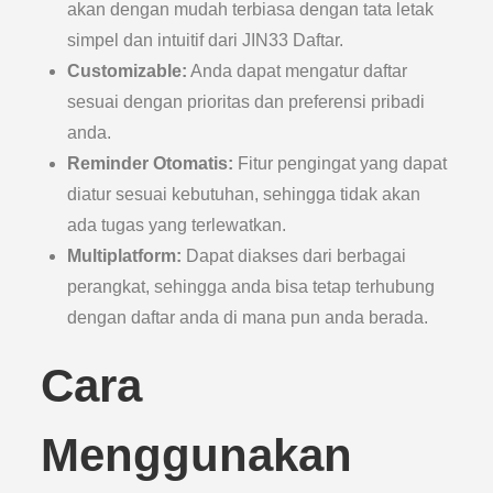
akan dengan mudah terbiasa dengan tata letak
simpel dan intuitif dari JIN33 Daftar.
Customizable:
Anda dapat mengatur daftar
sesuai dengan prioritas dan preferensi pribadi
anda.
Reminder Otomatis:
Fitur pengingat yang dapat
diatur sesuai kebutuhan, sehingga tidak akan
ada tugas yang terlewatkan.
Multiplatform:
Dapat diakses dari berbagai
perangkat, sehingga anda bisa tetap terhubung
dengan daftar anda di mana pun anda berada.
Cara
Menggunakan