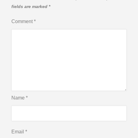
fields are marked
*
Comment
*
Name
*
Email
*