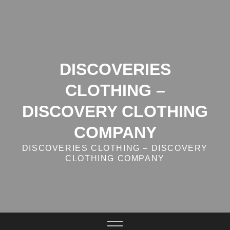
Skip
to
content
DISCOVERIES
CLOTHING –
DISCOVERY CLOTHING
COMPANY
DISCOVERIES CLOTHING – DISCOVERY
CLOTHING COMPANY