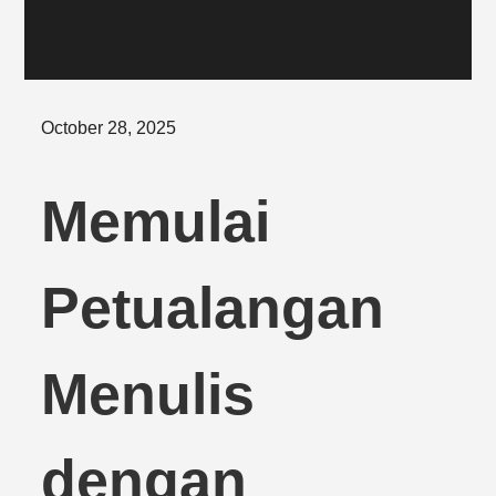
Posted
October 28, 2025
on
Memulai
Petualangan
Menulis
dengan