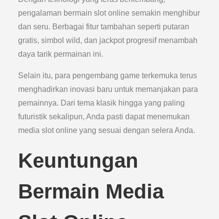
pengalaman bermain slot online semakin menghibur
dan seru. Berbagai fitur tambahan seperti putaran
gratis, simbol wild, dan jackpot progresif menambah
daya tarik permainan ini.
Selain itu, para pengembang game terkemuka terus
menghadirkan inovasi baru untuk memanjakan para
pemainnya. Dari tema klasik hingga yang paling
futuristik sekalipun, Anda pasti dapat menemukan
media slot online yang sesuai dengan selera Anda.
Keuntungan
Bermain Media