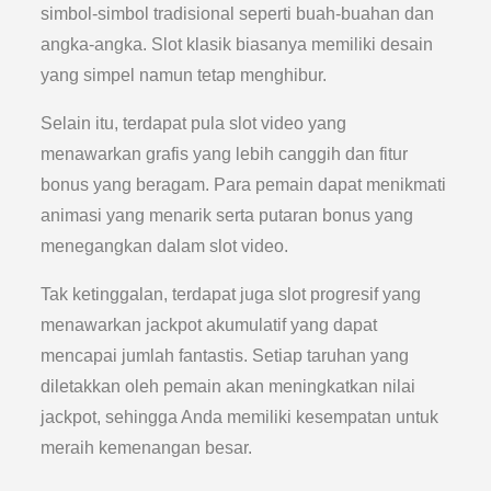
simbol-simbol tradisional seperti buah-buahan dan
angka-angka. Slot klasik biasanya memiliki desain
yang simpel namun tetap menghibur.
Selain itu, terdapat pula slot video yang
menawarkan grafis yang lebih canggih dan fitur
bonus yang beragam. Para pemain dapat menikmati
animasi yang menarik serta putaran bonus yang
menegangkan dalam slot video.
Tak ketinggalan, terdapat juga slot progresif yang
menawarkan jackpot akumulatif yang dapat
mencapai jumlah fantastis. Setiap taruhan yang
diletakkan oleh pemain akan meningkatkan nilai
jackpot, sehingga Anda memiliki kesempatan untuk
meraih kemenangan besar.