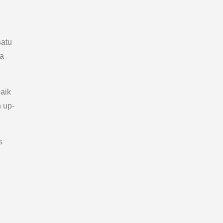
satu
ka
baik
 up-
s