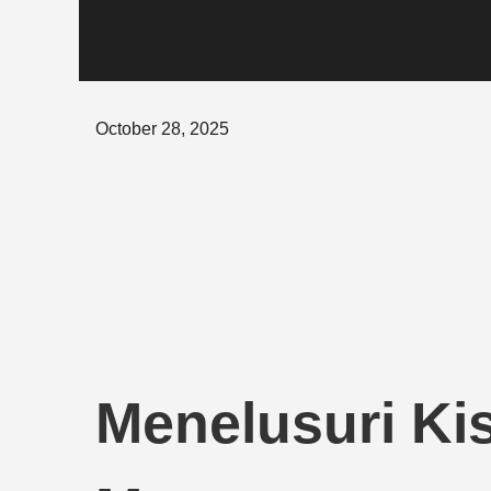
Posted
October 28, 2025
on
Menelusuri Kis