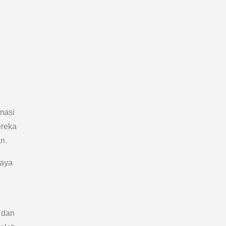
rmasi
ereka
n.
paya
 dan