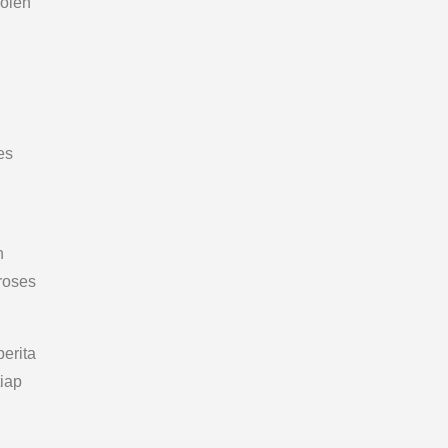
 oleh
es
n
roses
erita
iap