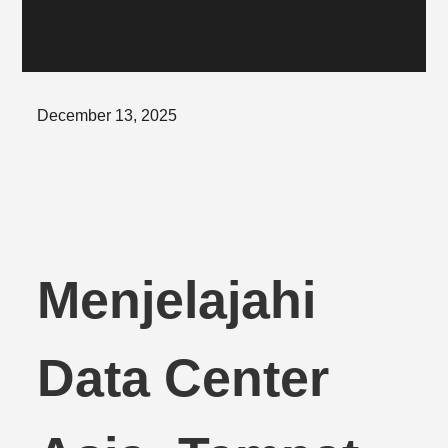
Posted
December 13, 2025
on
Menjelajahi
Data Center