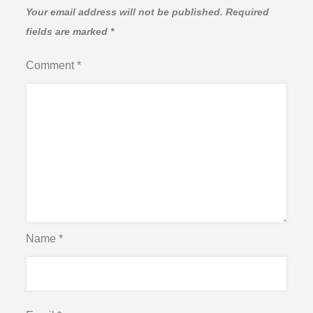
Your email address will not be published.
Required
fields are marked
*
Comment
*
Name
*