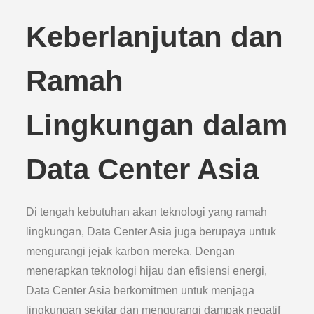
Keberlanjutan dan
Ramah
Lingkungan dalam
Data Center Asia
Di tengah kebutuhan akan teknologi yang ramah
lingkungan, Data Center Asia juga berupaya untuk
mengurangi jejak karbon mereka. Dengan
menerapkan teknologi hijau dan efisiensi energi,
Data Center Asia berkomitmen untuk menjaga
lingkungan sekitar dan mengurangi dampak negatif