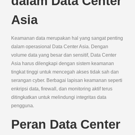
dalam Data Center
Asia
Keamanan data merupakan hal yang sangat penting
dalam operasional Data Center Asia. Dengan
volume data yang besar dan sensitif, Data Center
Asia harus dilengkapi dengan sistem keamanan
tingkat tinggi untuk mencegah akses tidak sah dan
serangan cyber. Berbagai lapisan keamanan seperti
enkripsi data, firewall, dan monitoring aktif terus
ditingkatkan untuk melindungi integritas data
pengguna.
Peran Data Center