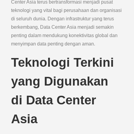
Center Asia terus bertransformasi menjadi pusat
teknologi yang vital bagi perusahaan dan organisasi
di seluruh dunia. Dengan infrastruktur yang terus
berkembang, Data Center Asia menjadi semakin
penting dalam mendukung konektivitas global dan
menyimpan data penting dengan aman.
Teknologi Terkini
yang Digunakan
di Data Center
Asia