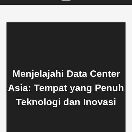
Menjelajahi Data Center
Asia: Tempat yang Penuh
Teknologi dan Inovasi