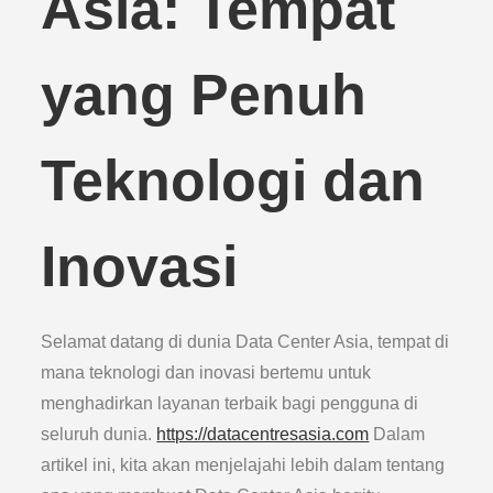
Asia: Tempat
yang Penuh
Teknologi dan
Inovasi
Selamat datang di dunia Data Center Asia, tempat di
mana teknologi dan inovasi bertemu untuk
menghadirkan layanan terbaik bagi pengguna di
seluruh dunia.
https://datacentresasia.com
Dalam
artikel ini, kita akan menjelajahi lebih dalam tentang