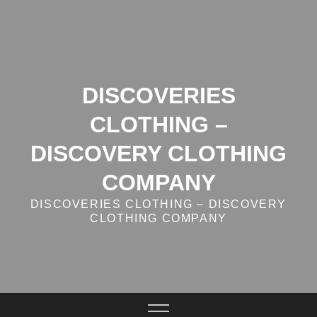
Skip
to
content
DISCOVERIES
CLOTHING –
DISCOVERY CLOTHING
COMPANY
DISCOVERIES CLOTHING – DISCOVERY
CLOTHING COMPANY