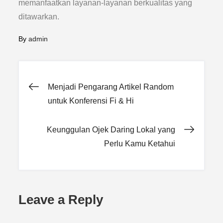
memanfaatkan layanan-layanan berkualitas yang
ditawarkan.
By
admin
Post
Menjadi Pengarang Artikel Random
untuk Konferensi Fi & Hi
navigation
Keunggulan Ojek Daring Lokal yang
Perlu Kamu Ketahui
Leave a Reply