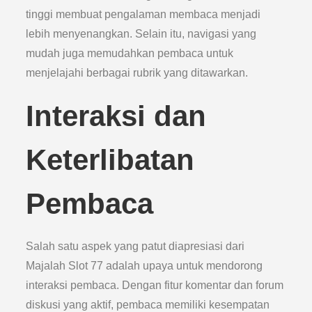
tinggi membuat pengalaman membaca menjadi
lebih menyenangkan. Selain itu, navigasi yang
mudah juga memudahkan pembaca untuk
menjelajahi berbagai rubrik yang ditawarkan.
Interaksi dan
Keterlibatan
Pembaca
Salah satu aspek yang patut diapresiasi dari
Majalah Slot 77 adalah upaya untuk mendorong
interaksi pembaca. Dengan fitur komentar dan forum
diskusi yang aktif, pembaca memiliki kesempatan