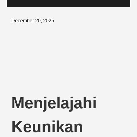
Posted
December 20, 2025
on
Menjelajahi
Keunikan