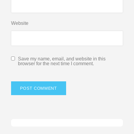
Website
Save my name, email, and website in this
browser for the next time I comment.