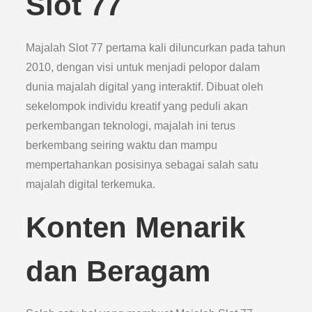
Slot 77
Majalah Slot 77 pertama kali diluncurkan pada tahun
2010, dengan visi untuk menjadi pelopor dalam
dunia majalah digital yang interaktif. Dibuat oleh
sekelompok individu kreatif yang peduli akan
perkembangan teknologi, majalah ini terus
berkembang seiring waktu dan mampu
mempertahankan posisinya sebagai salah satu
majalah digital terkemuka.
Konten Menarik
dan Beragam