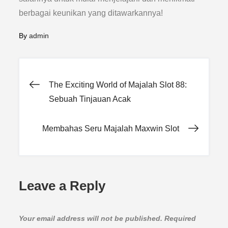
berbagai keunikan yang ditawarkannya!
By
admin
Post
The Exciting World of Majalah Slot 88:
Sebuah Tinjauan Acak
navigation
Membahas Seru Majalah Maxwin Slot
Leave a Reply
Your email address will not be published.
Required