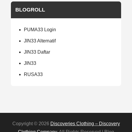
BLOGROLL
PUMA33 Login
JIN33 Alternatif
JIN33 Daftar
JIN33
RUSA33
Copyright © 2026
Discoveries Clothing – Discovery
Clothing Company
. All Rights Reserved | Blog