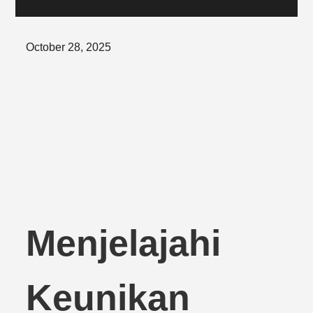
Posted
October 28, 2025
on
Menjelajahi
Keunikan