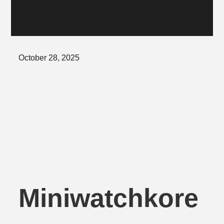
Posted
October 28, 2025
on
Miniwatchkore