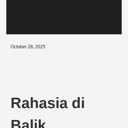
Posted
October 28, 2025
on
Rahasia di
Balik