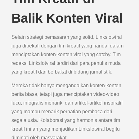
Balik Konten Viral
Selain strategi pemasaran yang solid, Linkslotviral
juga dibekali dengan tim kreatif yang handal dalam
menciptakan konten-konten viral yang catchy. Tim
redaksi Linkslotviral terdiri dari para penulis muda
yang kreatif dan berbakat di bidang jurnalistik.
Mereka tidak hanya mengandalkan konten-konten
berita biasa, tetapi juga menciptakan video-video
lucu, infografis menarik, dan artikel-artikel inspiratif
yang mampu menarik perhatian pembaca dari
segala usia. Kolaborasi yang harmonis antara tim
kreatif inilah yang menjadikan Linkslotviral begitu
diminati oleh masyarakat.