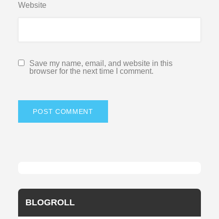
Website
Save my name, email, and website in this
browser for the next time I comment.
BLOGROLL