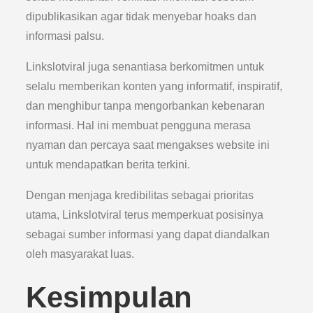
dipublikasikan agar tidak menyebar hoaks dan
informasi palsu.
Linkslotviral juga senantiasa berkomitmen untuk
selalu memberikan konten yang informatif, inspiratif,
dan menghibur tanpa mengorbankan kebenaran
informasi. Hal ini membuat pengguna merasa
nyaman dan percaya saat mengakses website ini
untuk mendapatkan berita terkini.
Dengan menjaga kredibilitas sebagai prioritas
utama, Linkslotviral terus memperkuat posisinya
sebagai sumber informasi yang dapat diandalkan
oleh masyarakat luas.
Kesimpulan