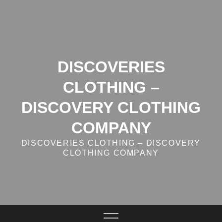
Skip
to
content
DISCOVERIES
CLOTHING –
DISCOVERY CLOTHING
COMPANY
DISCOVERIES CLOTHING – DISCOVERY
CLOTHING COMPANY