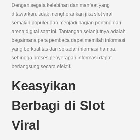
Dengan segala kelebihan dan manfaat yang
ditawarkan, tidak mengherankan jika slot viral
semakin populer dan menjadi bagian penting dari
arena digital saat ini. Tantangan selanjutnya adalah
bagaimana para pembaca dapat memilah informasi
yang berkualitas dari sekadar informasi hampa,
sehingga proses penyerapan informasi dapat
berlangsung secara efektif.
Keasyikan
Berbagi di Slot
Viral