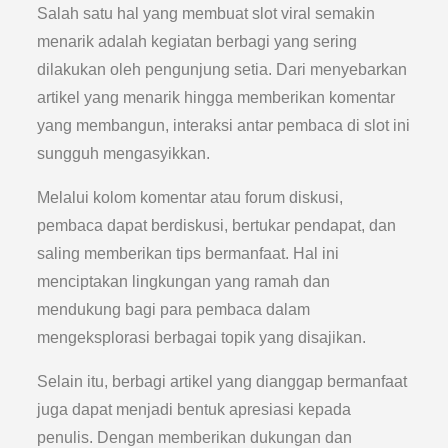
Salah satu hal yang membuat slot viral semakin
menarik adalah kegiatan berbagi yang sering
dilakukan oleh pengunjung setia. Dari menyebarkan
artikel yang menarik hingga memberikan komentar
yang membangun, interaksi antar pembaca di slot ini
sungguh mengasyikkan.
Melalui kolom komentar atau forum diskusi,
pembaca dapat berdiskusi, bertukar pendapat, dan
saling memberikan tips bermanfaat. Hal ini
menciptakan lingkungan yang ramah dan
mendukung bagi para pembaca dalam
mengeksplorasi berbagai topik yang disajikan.
Selain itu, berbagi artikel yang dianggap bermanfaat
juga dapat menjadi bentuk apresiasi kepada
penulis. Dengan memberikan dukungan dan