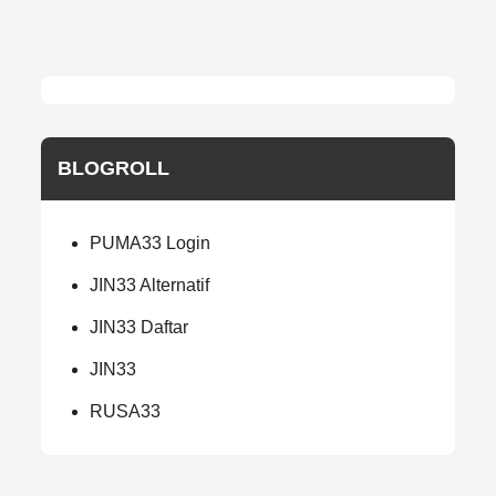
BLOGROLL
PUMA33 Login
JIN33 Alternatif
JIN33 Daftar
JIN33
RUSA33