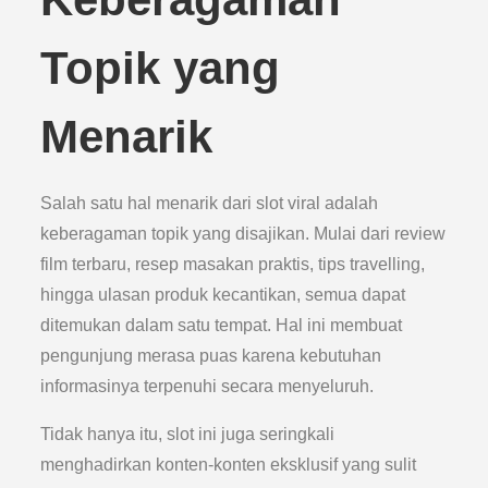
Topik yang
Menarik
Salah satu hal menarik dari slot viral adalah
keberagaman topik yang disajikan. Mulai dari review
film terbaru, resep masakan praktis, tips travelling,
hingga ulasan produk kecantikan, semua dapat
ditemukan dalam satu tempat. Hal ini membuat
pengunjung merasa puas karena kebutuhan
informasinya terpenuhi secara menyeluruh.
Tidak hanya itu, slot ini juga seringkali
menghadirkan konten-konten eksklusif yang sulit