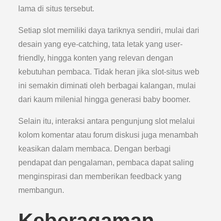
lama di situs tersebut.
Setiap slot memiliki daya tariknya sendiri, mulai dari
desain yang eye-catching, tata letak yang user-
friendly, hingga konten yang relevan dengan
kebutuhan pembaca. Tidak heran jika slot-situs web
ini semakin diminati oleh berbagai kalangan, mulai
dari kaum milenial hingga generasi baby boomer.
Selain itu, interaksi antara pengunjung slot melalui
kolom komentar atau forum diskusi juga menambah
keasikan dalam membaca. Dengan berbagi
pendapat dan pengalaman, pembaca dapat saling
menginspirasi dan memberikan feedback yang
membangun.
Keberagaman