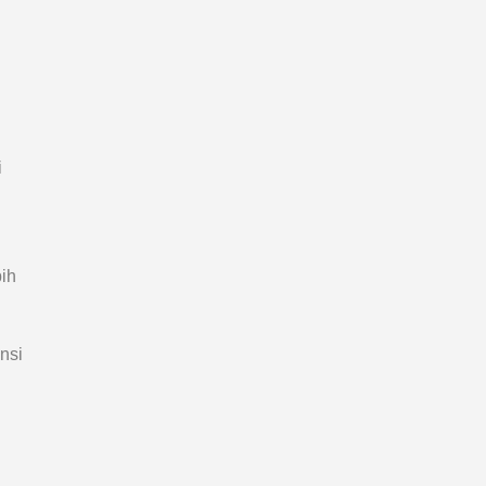
i
bih
nsi