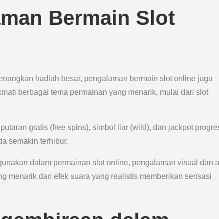
man Bermain Slot
nangkan hadiah besar, pengalaman bermain slot online juga
ati berbagai tema permainan yang menarik, mulai dari slot
utaran gratis (free spins), simbol liar (wild), dan jackpot progres
 semakin terhibur.
igunakan dalam permainan slot online, pengalaman visual dan 
g menarik dan efek suara yang realistis memberikan sensasi