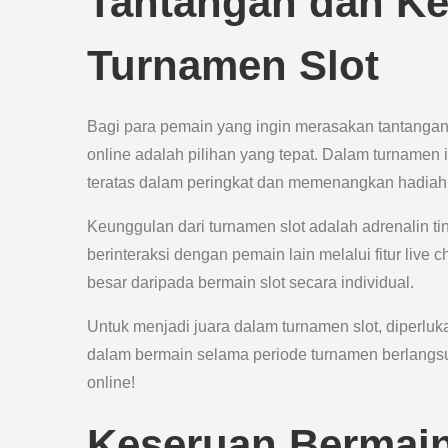
Tantangan dan K
Turnamen Slot
Bagi para pemain yang ingin merasakan tantangan
online adalah pilihan yang tepat. Dalam turnamen 
teratas dalam peringkat dan memenangkan hadiah 
Keunggulan dari turnamen slot adalah adrenalin ti
berinteraksi dengan pemain lain melalui fitur live
besar daripada bermain slot secara individual.
Untuk menjadi juara dalam turnamen slot, diperluk
dalam bermain selama periode turnamen berlangsu
online!
Keseruan Bermain