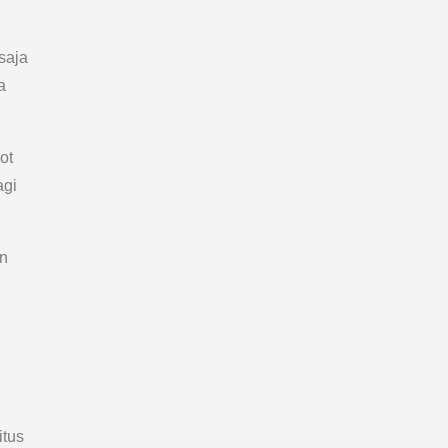
saja
a
ot
agi
an
itus