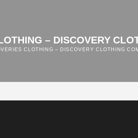
LOTHING – DISCOVERY CL
OVERIES CLOTHING – DISCOVERY CLOTHING CO