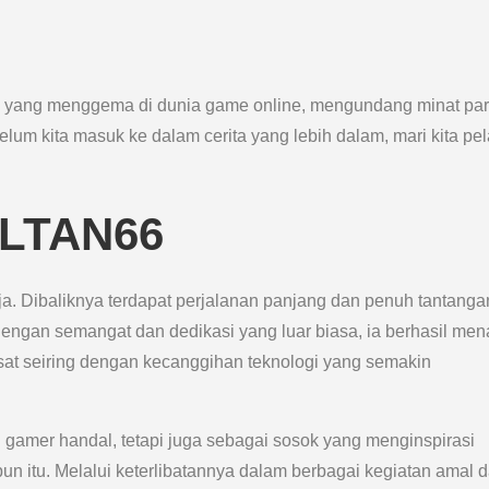
yang menggema di dunia game online, mengundang minat pa
lum kita masuk ke dalam cerita yang lebih dalam, mari kita pel
ULTAN66
 Dibaliknya terdapat perjalanan panjang dan penuh tantanga
ngan semangat dan dedikasi yang luar biasa, ia berhasil men
at seiring dengan kecanggihan teknologi yang semakin
amer handal, tetapi juga sebagai sosok yang menginspirasi
n itu. Melalui keterlibatannya dalam berbagai kegiatan amal 