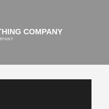
OTHING COMPANY
MPANY