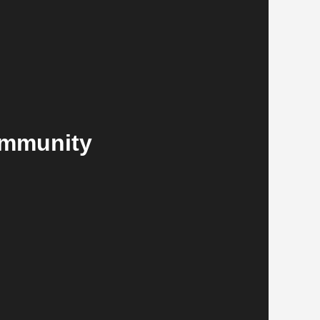
ommunity