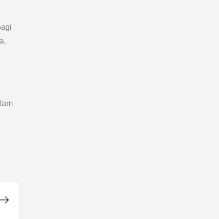
bagi
a,
alam