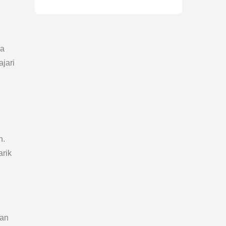
ra
ajari
n.
arik
dan