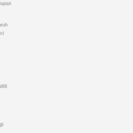
dupan
aruh
ci
AN66
gi