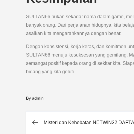
SULTAN66 bukan sekadar nama dalam game, melaink
banyak orang. Dari perjalanan hidupnya, kita bela
asalkan kita mengarahkannya dengan benar.
Dengan konsistensi, kerja keras, dan komitmen untu
SULTAN66 menuju kesuksesan yang gemilang. Mari 
semangat positif kepada orang di sekitar kita. Si
bidang yang kita geluti.
By
admin
Misteri dan Kehebatan NETWIN22 DAFT
Post